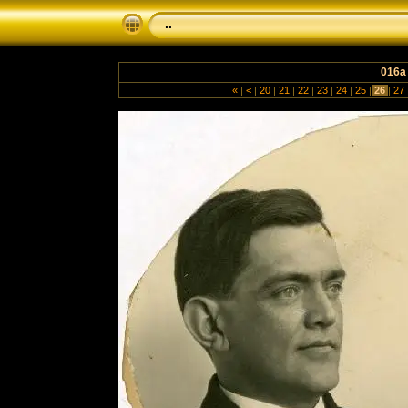
..
016a
«
|
<
|
20
|
21
|
22
|
23
|
24
|
25
|
26
|
27